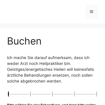
Skip
to
Menu
content
Buchen
Ich mache Sie darauf aufmerksam, dass ich
weder Arzt noch Heilpraktiker bin.
Geistiges/energetisches Heilen will keinesfalls
ärztliche Behandlungen ersetzen, noch sollen
solche abgebrochen werden.
Bitte wählen Sie eine Behandlung, und dann bitte weiter